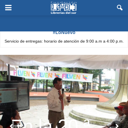
#LoNuevo
Servicio de entregas: horario de atención de 9:00 a.m a 4:00 p.m.
En la 20.ª