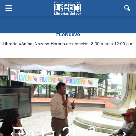
#LoNuevo
Librería «Aníbal Nazoa» Horario de atención: 8:00 a.m. a 12:00 p.m.
(Solo semanas de Flexibilización)
En la 20.ª