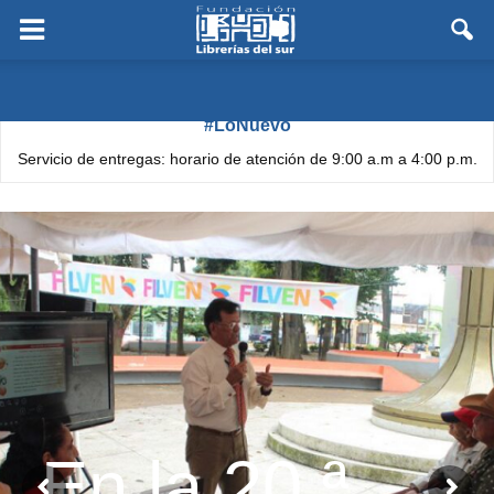
#LoNuevo
Servicio de entregas: horario de atención de 9:00 a.m a 4:00 p.m.
En la 20.ª