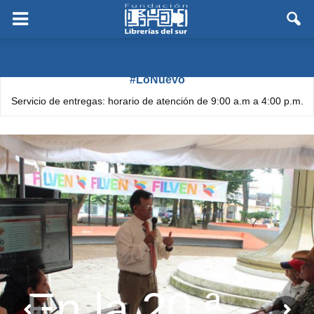
#LoNuevo
Servicio de entregas: horario de atención de 9:00 a.m a 4:00 p.m.
En la 20.ª