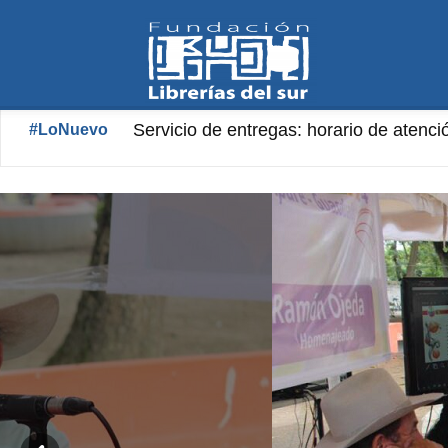
Fundación
Servicio de entregas: horario de atenció
Librería «Aníbal Nazoa» Horario de at
#LoNuevo
Librerías
del
Sur