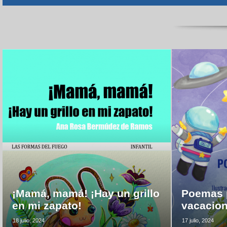
¡Mamá, mamá! ¡Hay un grillo
Poemas p
en mi zapato!
vacacio
18 julio, 2024
17 julio, 2024