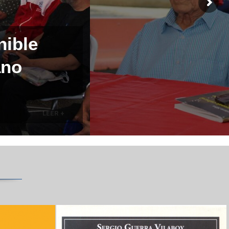
nible
ano