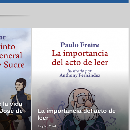
 la vida
 José de
La importancia del acto de
leer
17 julio, 2024