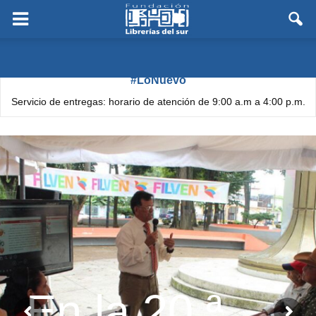
#LoNuevo
Servicio de entregas: horario de atención de 9:00 a.m a 4:00 p.m.
En la 20.ª