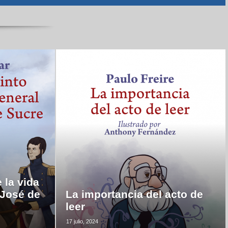
 la vida
 José de
La importancia del acto de
leer
17 julio, 2024