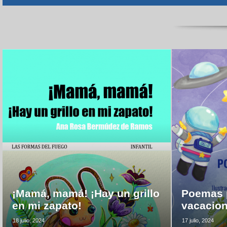
¡Mamá, mamá! ¡Hay un grillo
Poemas p
en mi zapato!
vacacio
18 julio, 2024
17 julio, 2024