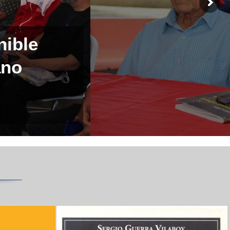
nible
ano