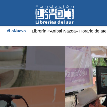
Fundación
Librería «Orlando Araujo» Horario de at
#LoNuevo
Librerías
del
Sur