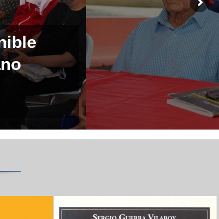
nible
ano