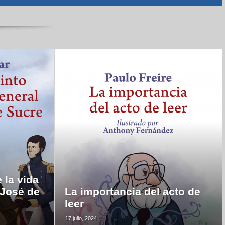
 la vida
 José de
La importancia del acto de
leer
17 julio, 2024