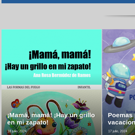
¡Mamá, mamá! ¡Hay un grillo
Poemas p
en mi zapato!
vacacio
18 julio, 2024
17 julio, 2024