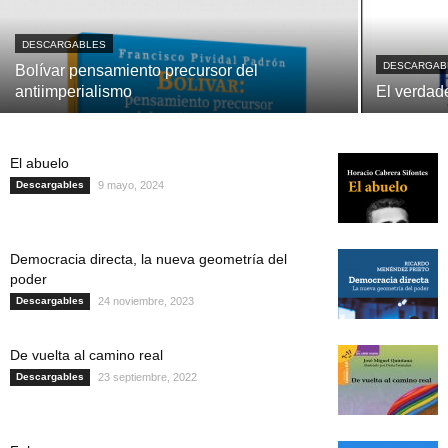
DESCARGABLES
DESCARGAB
Bolívar pensamiento precursor del
antiimperialismo
El verdad
El abuelo
Descargables
9 mayo, 2024
Democracia directa, la nueva geometría del
poder
Descargables
24 noviembre, 2023
De vuelta al camino real
Descargables
23 septiembre, 2022