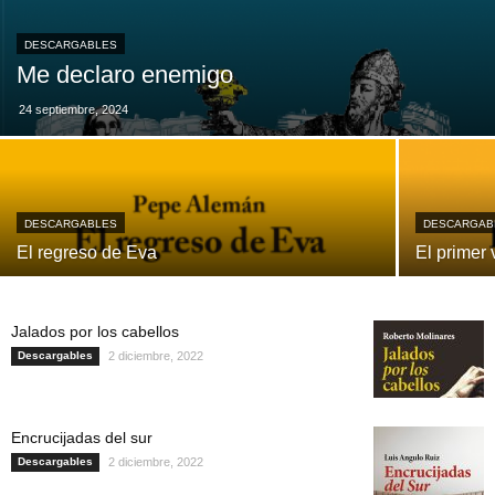
DESCARGABLES
Me declaro enemigo
24 septiembre, 2024
DESCARGABLES
DESCARGAB
El regreso de Eva
El primer 
Jalados por los cabellos
Descargables
2 diciembre, 2022
Encrucijadas del sur
Descargables
2 diciembre, 2022