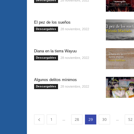
Descargables
28 noviembre, 2022
El pez de los sueños
Descargables
28 noviembre, 2022
Diana en la tierra Wayuu
Descargables
28 noviembre, 2022
Algunos delitos mínimos
Descargables
28 noviembre, 2022
...
...
1
28
29
30
52