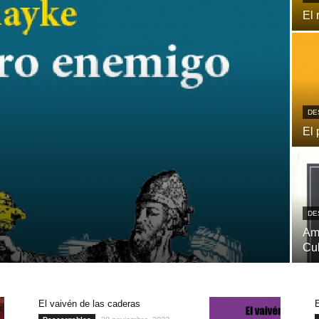
El 
DE
El 
DE
Ame
Cu
El vaivén de las caderas
E