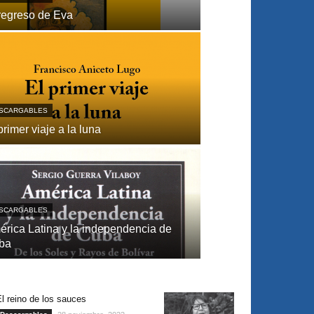
regreso de Eva
SCARGABLES
primer viaje a la luna
SCARGABLES
́rica Latina y la independencia de
ba
l reino de los sauces