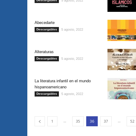
Descargables
5 agosto, 2022
Abecedarte
Descargables
5 agosto, 2022
Alteraturas
Descargables
5 agosto, 2022
La literatura infantil en el mundo
hispanoamericano
Descargables
5 agosto, 2022
...
...
1
35
36
37
52