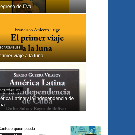
regreso de Eva
SCARGABLES
primer viaje a la luna
SCARGABLES
́rica Latina y la independencia de
ba
Cántese quien pueda