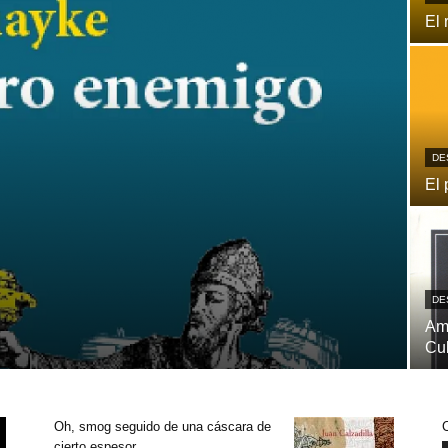
El 
DE
El 
DE
Ame
Cu
Oh, smog seguido de una cáscara de
cierto espesor