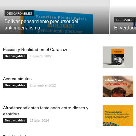
DESCARGABLES
DESCARGAB
Bolívar pensamiento precursor del
antiimperialismo
El verdad
Ficción y Realidad en el Caracazo
Descargables
1 agosto, 2022
Acercamientos
Descargables
2 diciembre, 2022
Afrodescendientes festejando entre dioses y
espíritus
Descargables
15 julio, 2024