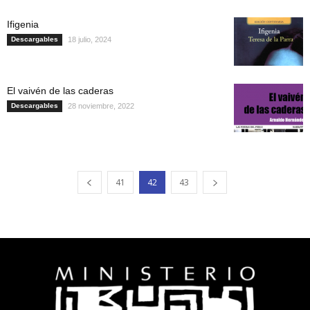
Ifigenia
Descargables
18 julio, 2024
El vaivén de las caderas
Descargables
28 noviembre, 2022
41
42
43