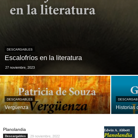
DESCARGABLES
Escalofríos en la literatura
27 noviembre, 2023
DESCARGABLES
DESCARGAB
Vergüenza
Historias 
Planolandia
Descargables
29 noviembre, 2022