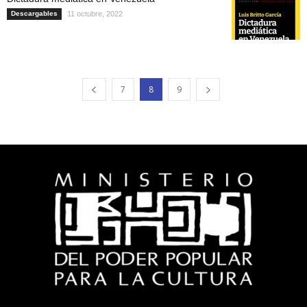
Descargables
11 octubre, 2022
7
8
9