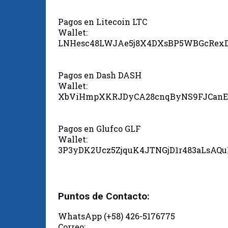
Pagos en Litecoin LTC
Wallet:
LNHesc48LWJAe5j8X4DXsBP5WBGcRex
Pagos en Dash DASH
Wallet:
XbViHmpXKRJDyCA28cnqByNS9FJCanE
Pagos en Glufco GLF
Wallet:
3P3yDK2Ucz5ZjquK4JTNGjD1r483aLsAQ
Puntos de Contacto:
WhatsApp (+58) 426-5176775
Correo: