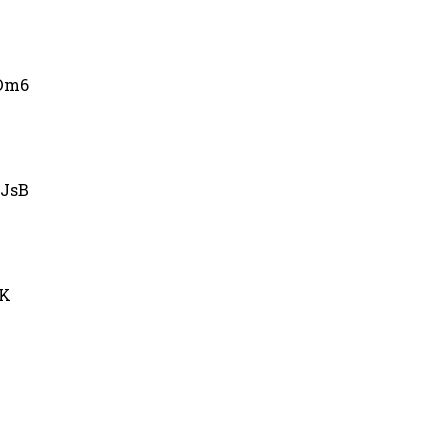
Dm6
JsB
uK