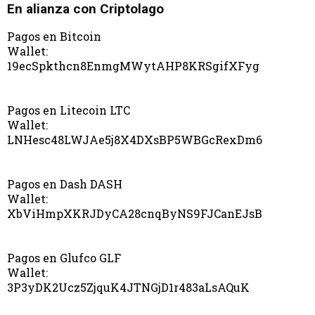
En alianza con Criptolago
Pagos en Bitcoin
Wallet:
19ecSpkthcn8EnmgMWytAHP8KRSgifXFyg
Pagos en Litecoin LTC
Wallet:
LNHesc48LWJAe5j8X4DXsBP5WBGcRexDm6
Pagos en Dash DASH
Wallet:
XbViHmpXKRJDyCA28cnqByNS9FJCanEJsB
Pagos en Glufco GLF
Wallet:
3P3yDK2Ucz5ZjquK4JTNGjD1r483aLsAQuK