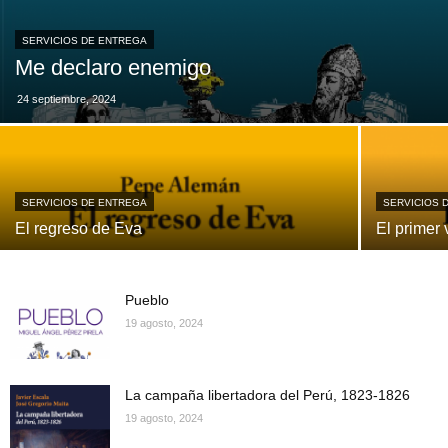
SERVICIOS DE ENTREGA
Me declaro enemigo
24 septiembre, 2024
SERVICIOS DE ENTREGA
SERVICIOS 
El regreso de Eva
El primer 
Pueblo
19 agosto, 2024
La campaña libertadora del Perú, 1823-1826
19 agosto, 2024