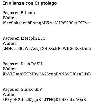
En alianza con Criptolago
Pagos en Bitcoin
Wallet:
19ecSpkthcn8EnmgMWytAHP8KRSgifXFyg
Pagos en Litecoin LTC
Wallet:
LNHesc48LWJAe5j8X4DXsBP5WBGcRexDm6
Pagos en Dash DASH
Wallet:
XbViHmpXKRJDyCA28cnqByNS9FJCanEJsB
Pagos en Glufco GLF
Wallet:
3P3yDK2Ucz5ZjquK4JTNGjD1r483aLsAQuK