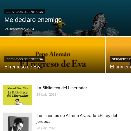
SERVICIOS DE ENTREGA
Me declaro enemigo
24 septiembre, 2024
SERVICIOS DE ENTREGA
SERVICIOS 
El regreso de Eva
El primer 
La Biblioteca del Libertador
29 junio, 2023
Los cuentos de Alfredo Alvarado «El rey del
joropo»
28 junio, 2023