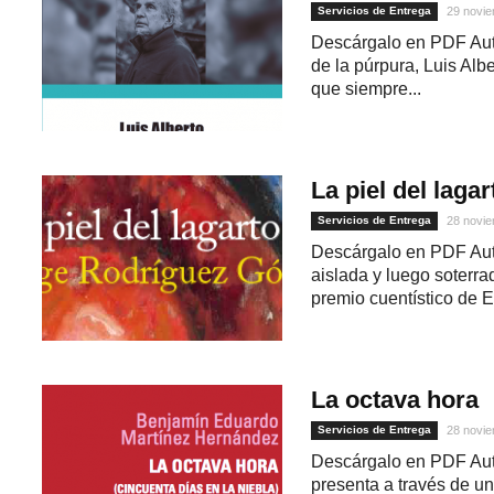
Servicios de Entrega
29 novie
Descárgalo en PDF Auto
de la púrpura, Luis Alb
que siempre...
La piel del lagar
Servicios de Entrega
28 novie
Descárgalo en PDF Aut
1
aislada y luego soterra
premio cuentístico de E
La octava hora
Servicios de Entrega
28 novie
Descárgalo en PDF Auto
presenta a través de u