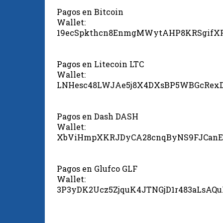
Pagos en Bitcoin
Wallet:
19ecSpkthcn8EnmgMWytAHP8KRSgifX
Pagos en Litecoin LTC
Wallet:
LNHesc48LWJAe5j8X4DXsBP5WBGcRex
Pagos en Dash DASH
Wallet:
XbViHmpXKRJDyCA28cnqByNS9FJCanE
Pagos en Glufco GLF
Wallet:
3P3yDK2Ucz5ZjquK4JTNGjD1r483aLsAQ