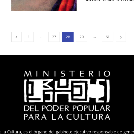
...
...
1
27
28
29
61
a la Cultura, es el órgano del gabinete ejecutivo responsable de gener