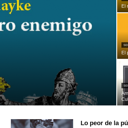
El 
SE
El 
SE
Ame
Cu
Lo peor de la p