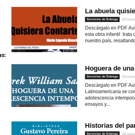
La abuela quisie
Servicios de Entrega
28 novie
Descárgalo en PDF Aut
esta obra infantil trata
nuestro país, resaltando 
as:
Hoguera de una
Servicios de Entrega
28 novie
Descárgalo en PDF Auto
Latinoamericana se co
adolescencia intemporal
ensayos y...
Historias del pa
Servicios de Entrega
28 novie