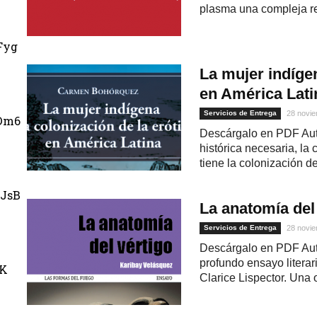
plasma una compleja re
Fyg
La mujer indígen
en América Lati
Servicios de Entrega
28 novie
Dm6
Descárgalo en PDF Aut
histórica necesaria, la
tiene la colonización d
JsB
La anatomía del 
Servicios de Entrega
28 novie
Descárgalo en PDF Aut
profundo ensayo literari
uK
Clarice Lispector. Una 