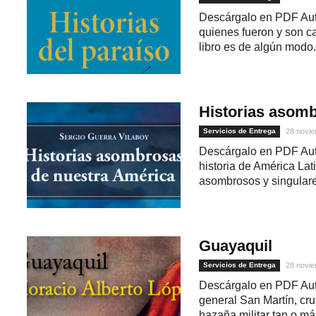
Descárgalo en PDF Auto
quienes fueron y son ca
libro es de algún modo.
Historias asom
Servicios de Entrega
28 novie
Descárgalo en PDF Auto
historia de América Lat
asombrosos y singulare
Guayaquil
Servicios de Entrega
28 novie
Descárgalo en PDF Auto
general San Martín, cru
hazaña militar tan o más