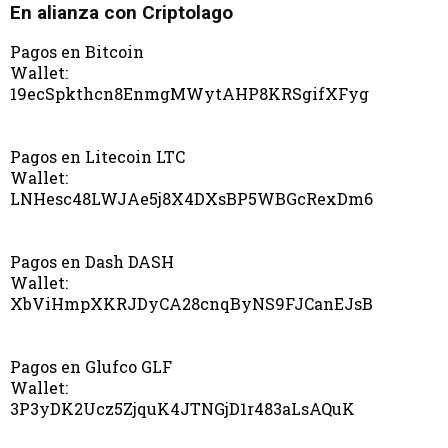
En alianza con Criptolago
Pagos en Bitcoin
Wallet:
19ecSpkthcn8EnmgMWytAHP8KRSgifXFyg
Pagos en Litecoin LTC
Wallet:
LNHesc48LWJAe5j8X4DXsBP5WBGcRexDm6
Pagos en Dash DASH
Wallet:
XbViHmpXKRJDyCA28cnqByNS9FJCanEJsB
Pagos en Glufco GLF
Wallet:
3P3yDK2Ucz5ZjquK4JTNGjD1r483aLsAQuK