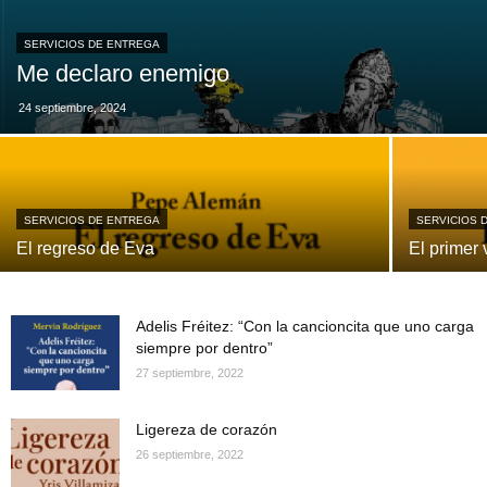
SERVICIOS DE ENTREGA
Me declaro enemigo
24 septiembre, 2024
SERVICIOS DE ENTREGA
SERVICIOS 
El regreso de Eva
El primer 
Adelis Fréitez: “Con la cancioncita que uno carga
siempre por dentro”
27 septiembre, 2022
Ligereza de corazón
26 septiembre, 2022