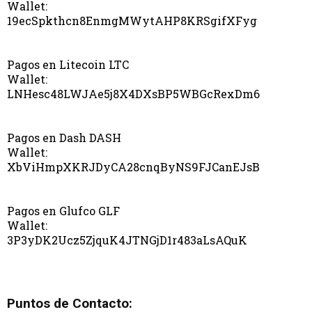
Wallet:
19ecSpkthcn8EnmgMWytAHP8KRSgifXFyg
Pagos en Litecoin LTC
Wallet:
LNHesc48LWJAe5j8X4DXsBP5WBGcRexDm6
Pagos en Dash DASH
Wallet:
XbViHmpXKRJDyCA28cnqByNS9FJCanEJsB
Pagos en Glufco GLF
Wallet:
3P3yDK2Ucz5ZjquK4JTNGjD1r483aLsAQuK
Puntos de Contacto: