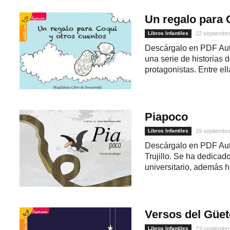
Un regalo para 
Libros Infantiles
22 septiembr
Descárgalo en PDF Au
una serie de historias d
protagonistas. Entre ella
Piapoco
Libros Infantiles
29 septiembr
Descárgalo en PDF Aut
Trujillo. Se ha dedicad
universitario, además h
Versos del Güe
Libros Infantiles
23 septiembr