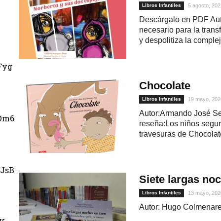
Libros Infantiles
5 agosto, 202
Descárgalo en PDF Auto
necesario para la trans
y despolitiza la complej
Fyg
Chocolate
Libros Infantiles
19 mayo, 202
Autor:Armando José Seq
Dm6
reseña:Los niños segu
travesuras de Chocolate
JsB
Siete largas no
Libros Infantiles
13 mayo, 202
Autor: Hugo Colmenare