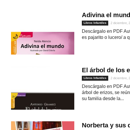
Adivina el mund
Libros Infantiles
2 diciembre, 
Descárgalo en PDF Auto
es pajarito o lucero/ a 
El árbol de los 
Libros Infantiles
2 diciembre, 
Descárgalo en PDF Auto
1
árbol de erizos, se reú
su familia desde la...
Norberta y sus 