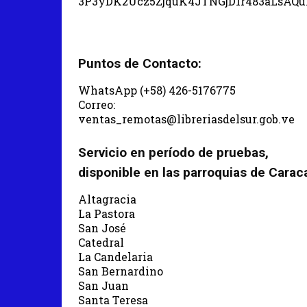
3P3yDK2Ucz5ZjquK4JTNGjD1r483aLsAQ
Puntos de Contacto:
WhatsApp (+58) 426-5176775
Correo:
ventas_remotas@libreriasdelsur.gob.ve
Servicio en período de pruebas,
disponible en las parroquias de Carac
Altagracia
La Pastora
San José
Catedral
La Candelaria
San Bernardino
San Juan
Santa Teresa