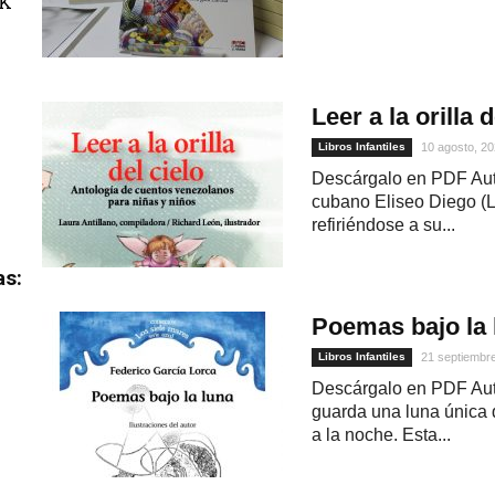
uK
Leer a la orilla d
Libros Infantiles
10 agosto, 2
Descárgalo en PDF Auto
cubano Eliseo Diego (
refiriéndose a su...
as:
Poemas bajo la 
Libros Infantiles
21 septiembr
Descárgalo en PDF Aut
guarda una luna única 
a la noche. Esta...