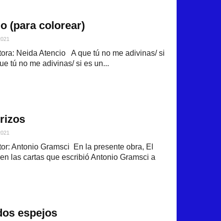
o (para colorear)
2021
ra: Neida Atencio A que tú no me adivinas/ si
que tú no me adivinas/ si es un...
erizos
2021
r: Antonio Gramsci En la presente obra, El
nen las cartas que escribió Antonio Gramsci a
dos espejos