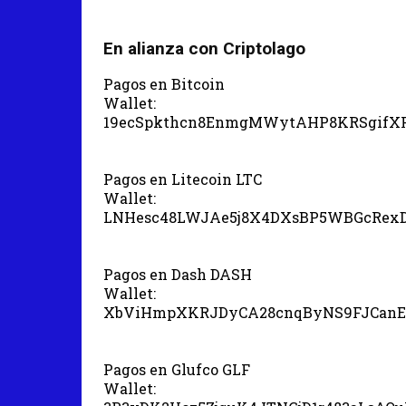
En alianza con Criptolago
Pagos en Bitcoin
Wallet:
19ecSpkthcn8EnmgMWytAHP8KRSgifX
Pagos en Litecoin LTC
Wallet:
LNHesc48LWJAe5j8X4DXsBP5WBGcRex
Pagos en Dash DASH
Wallet:
XbViHmpXKRJDyCA28cnqByNS9FJCanE
Pagos en Glufco GLF
Wallet: