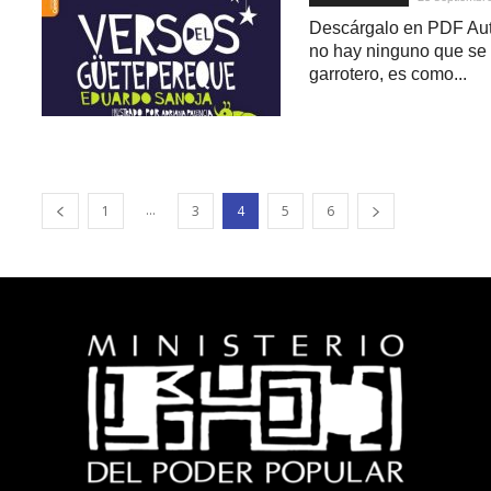
Descárgalo en PDF Aut
no hay ninguno que se 
garrotero, es como...
...
1
3
4
5
6