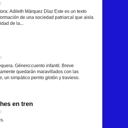
2
ra: Adileth Márquez Díaz Este es un texto
formación de una sociedad patriarcal que aisla
idad de la...
0
uera. Género:cuento infantil. Breve
ramente quedarán maravillados con las
, un simpático perrito glotón y travieso.
ches en tren
0
s.