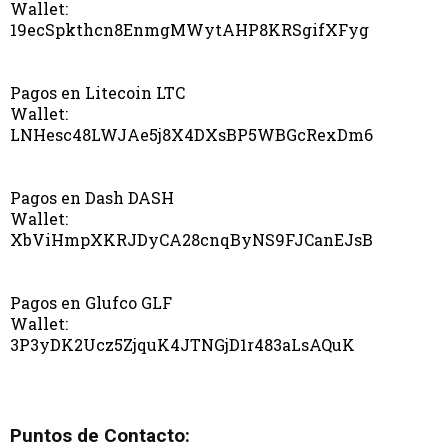
Wallet:
19ecSpkthcn8EnmgMWytAHP8KRSgifXFyg
Pagos en Litecoin LTC
Wallet:
LNHesc48LWJAe5j8X4DXsBP5WBGcRexDm6
Pagos en Dash DASH
Wallet:
XbViHmpXKRJDyCA28cnqByNS9FJCanEJsB
Pagos en Glufco GLF
Wallet:
3P3yDK2Ucz5ZjquK4JTNGjD1r483aLsAQuK
Puntos de Contacto: