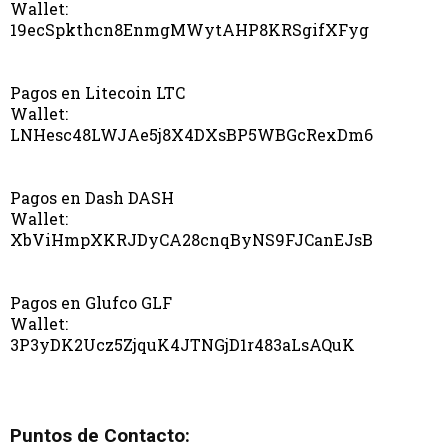
Wallet:
19ecSpkthcn8EnmgMWytAHP8KRSgifXFyg
Pagos en Litecoin LTC
Wallet:
LNHesc48LWJAe5j8X4DXsBP5WBGcRexDm6
Pagos en Dash DASH
Wallet:
XbViHmpXKRJDyCA28cnqByNS9FJCanEJsB
Pagos en Glufco GLF
Wallet:
3P3yDK2Ucz5ZjquK4JTNGjD1r483aLsAQuK
Puntos de Contacto: