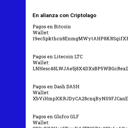
En alianza con Criptolago
Pagos en Bitcoin
Wallet:
19ecSpkthcn8EnmgMWytAHP8KRSgifX
Pagos en Litecoin LTC
Wallet:
LNHesc48LWJAe5j8X4DXsBP5WBGcRex
Pagos en Dash DASH
Wallet:
XbViHmpXKRJDyCA28cnqByNS9FJCanE
Pagos en Glufco GLF
Wallet: