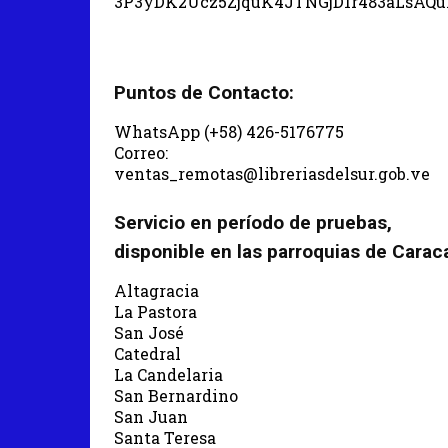
3P3yDK2Ucz5ZjquK4JTNGjD1r483aLsAQ
Puntos de Contacto:
WhatsApp (+58) 426-5176775
Correo:
ventas_remotas@libreriasdelsur.gob.ve
Servicio en período de pruebas,
disponible en las parroquias de Carac
Altagracia
La Pastora
San José
Catedral
La Candelaria
San Bernardino
San Juan
Santa Teresa