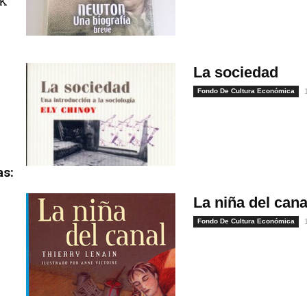
uK
La sociedad
Fondo De Cultura Económica
as:
La niña del cana
Fondo De Cultura Económica