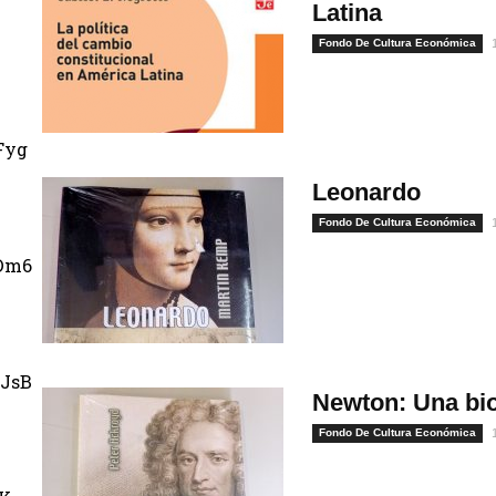
Latina
Fondo De Cultura Económica
Fyg
Leonardo
Fondo De Cultura Económica
Dm6
JsB
Newton: Una bio
Fondo De Cultura Económica