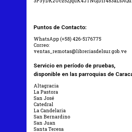
3P3yDK2Ucz5ZjquK4JTNGjD1r483aLsAQ
Puntos de Contacto:
WhatsApp (+58) 426-5176775
Correo:
ventas_remotas@libreriasdelsur.gob.ve
Servicio en período de pruebas,
disponible en las parroquias de Carac
Altagracia
La Pastora
San José
Catedral
La Candelaria
San Bernardino
San Juan
Santa Teresa