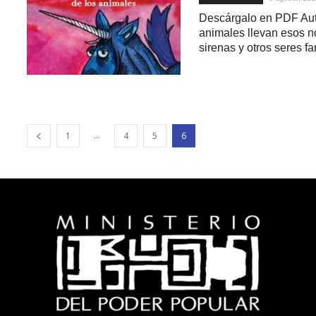
Descárgalo en PDF Auto
animales llevan esos 
sirenas y otros seres fa
...
1
4
5
6