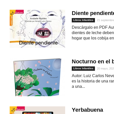
Diente pendient
Libros Infantiles
21 septiembr
Descárgalo en PDF Aut
dientes de leche debe
hogar que los cobija en
Nocturno en el 
Libros Infantiles
20 mayo, 202
Autor: Luiz Carlos Neve
1
es la historia de una r
a una...
Yerbabuena