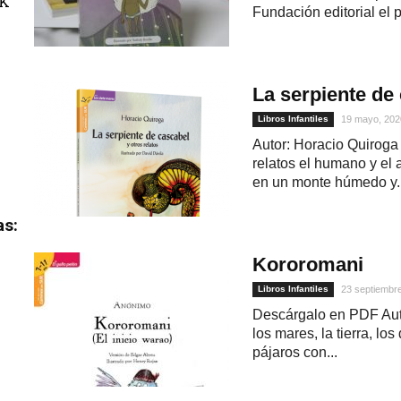
uK
Fundación editorial el p
La serpiente de 
Libros Infantiles
19 mayo, 202
Autor: Horacio Quiroga
relatos el humano y el
en un monte húmedo y..
as:
Kororomani
Libros Infantiles
23 septiembr
Descárgalo en PDF Aut
los mares, la tierra, l
pájaros con...