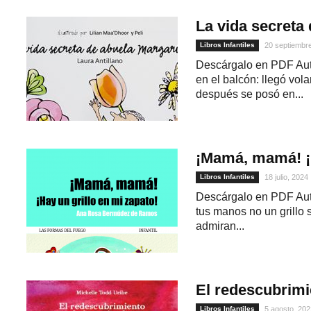
La vida secreta 
Libros Infantiles
20 septiembr
Descárgalo en PDF Auto
en el balcón: llegó vola
después se posó en...
¡Mamá, mamá! ¡H
Libros Infantiles
18 julio, 2024
Descárgalo en PDF Au
tus manos no un grillo 
admiran...
El redescubrimi
Libros Infantiles
5 agosto, 202