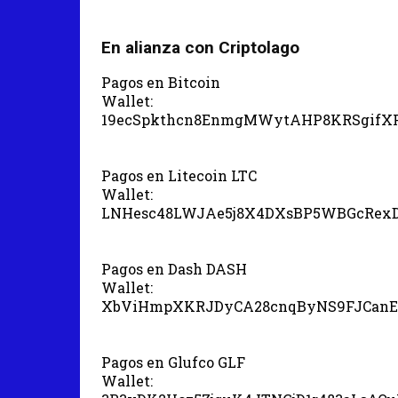
En alianza con Criptolago
Pagos en Bitcoin
Wallet:
19ecSpkthcn8EnmgMWytAHP8KRSgifX
Pagos en Litecoin LTC
Wallet:
LNHesc48LWJAe5j8X4DXsBP5WBGcRex
Pagos en Dash DASH
Wallet:
XbViHmpXKRJDyCA28cnqByNS9FJCanE
Pagos en Glufco GLF
Wallet: