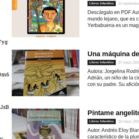
Libros Infantiles
22 septiembr
Descárgalo en PDF Auto
mundo lejano, que es 
Yerbabuena es un mago
Fyg
Una máquina de 
Libros Infantiles
27 mayo, 202
Autora: Jorgelina Rodrí
Dm6
Adrián, un niño de la 
con su padre. Su afición
JsB
Píntame angelit
Libros Infantiles
20 mayo, 202
Autor: Andrés Eloy Bla
característico de la pl