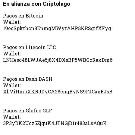
En alianza con Criptolago
Pagos en Bitcoin
Wallet:
19ecSpkthcn8EnmgMWytAHP8KRSgifXFyg
Pagos en Litecoin LTC
Wallet:
LNHesc48LWJAe5j8X4DXsBP5WBGcRexDm6
Pagos en Dash DASH
Wallet:
XbViHmpXKRJDyCA28cnqByNS9FJCanEJsB
Pagos en Glufco GLF
Wallet:
3P3yDK2Ucz5ZjquK4JTNGjD1r483aLsAQuK