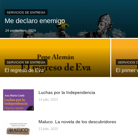
SERVICIOS DE ENTREGA
Me declaro enemigo
24 septiembre, 2024
SERVICIOS DE ENTREGA
SERVICIOS 
El regreso de Eva
El primer 
Luchas por la Independencia
14 julio, 2023
Maluco. La novela de los descubridores
13 julio, 2023