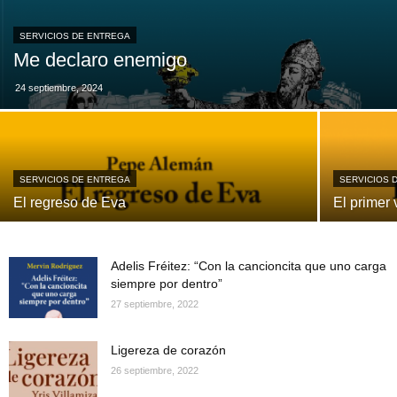
SERVICIOS DE ENTREGA
Me declaro enemigo
24 septiembre, 2024
SERVICIOS DE ENTREGA
SERVICIOS 
El regreso de Eva
El primer 
Adelis Fréitez: “Con la cancioncita que uno carga
siempre por dentro”
27 septiembre, 2022
Ligereza de corazón
26 septiembre, 2022