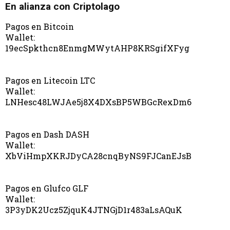
En alianza con Criptolago
Pagos en Bitcoin
Wallet:
19ecSpkthcn8EnmgMWytAHP8KRSgifXFyg
Pagos en Litecoin LTC
Wallet:
LNHesc48LWJAe5j8X4DXsBP5WBGcRexDm6
Pagos en Dash DASH
Wallet:
XbViHmpXKRJDyCA28cnqByNS9FJCanEJsB
Pagos en Glufco GLF
Wallet:
3P3yDK2Ucz5ZjquK4JTNGjD1r483aLsAQuK