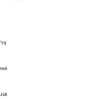
Fyg
Dm6
JsB