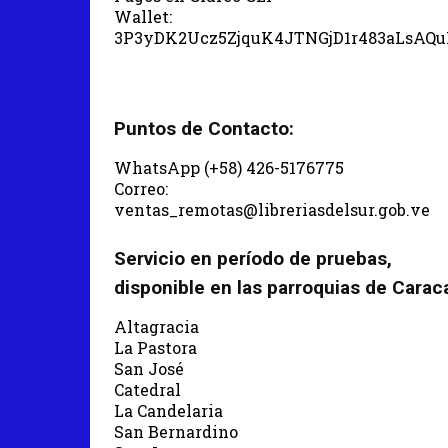
Wallet:
3P3yDK2Ucz5ZjquK4JTNGjD1r483aLsAQ
Puntos de Contacto:
WhatsApp (+58) 426-5176775
Correo:
ventas_remotas@libreriasdelsur.gob.ve
Servicio en período de pruebas,
disponible en las parroquias de Carac
Altagracia
La Pastora
San José
Catedral
La Candelaria
San Bernardino