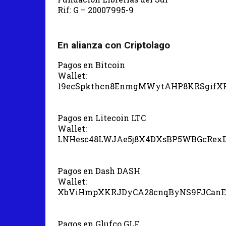
Rif: G – 20007995-9
En alianza con Criptolago
Pagos en Bitcoin
Wallet:
19ecSpkthcn8EnmgMWytAHP8KRSgifX
Pagos en Litecoin LTC
Wallet:
LNHesc48LWJAe5j8X4DXsBP5WBGcRex
Pagos en Dash DASH
Wallet:
XbViHmpXKRJDyCA28cnqByNS9FJCanE
Pagos en Glufco GLF