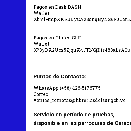
Pagos en Dash DASH
Wallet:
XbViHmpXKRJDyCA28cnqByNS9FJCanE
Pagos en Glufco GLF
Wallet:
3P3yDK2Ucz5ZjquK4JTNGjD1r483aLsAQ
Puntos de Contacto:
WhatsApp (+58) 426-5176775
Correo:
ventas_remotas@libreriasdelsur.gob.ve
Servicio en período de pruebas,
disponible en las parroquias de Carac