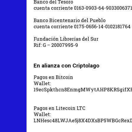
Banco del Tesoro
cuenta corriente 0163-0903-64-903300637
Banco Bicentenario del Pueblo
cuenta corriente 0175-0656-14-0102181764
Fundación Librerías del Sur
Rif: G – 20007995-9
En alianza con Criptolago
Pagos en Bitcoin
Wallet:
19ecSpkthcn8EnmgMWytAHP8KRSgifX
Pagos en Litecoin LTC
Wallet:
LNHesc48LWJAe5j8X4DXsBP5WBGcRex