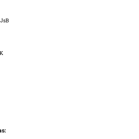
JsB
uK
as: