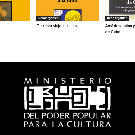
Descargables
Descargables
El primer viaje a la luna
América Latina 
de Cuba