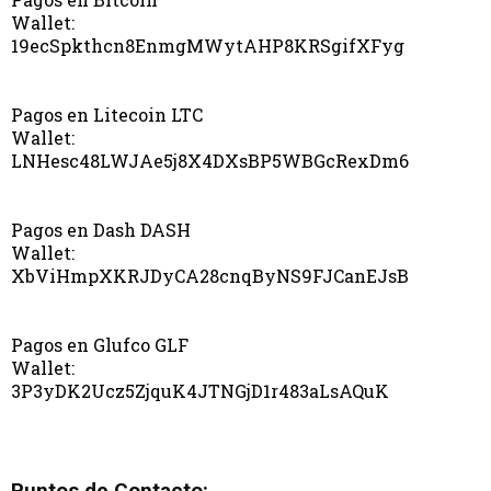
Wallet:
19ecSpkthcn8EnmgMWytAHP8KRSgifXFyg
Pagos en Litecoin LTC
Wallet:
LNHesc48LWJAe5j8X4DXsBP5WBGcRexDm6
Pagos en Dash DASH
Wallet:
XbViHmpXKRJDyCA28cnqByNS9FJCanEJsB
Pagos en Glufco GLF
Wallet:
3P3yDK2Ucz5ZjquK4JTNGjD1r483aLsAQuK
Puntos de Contacto: