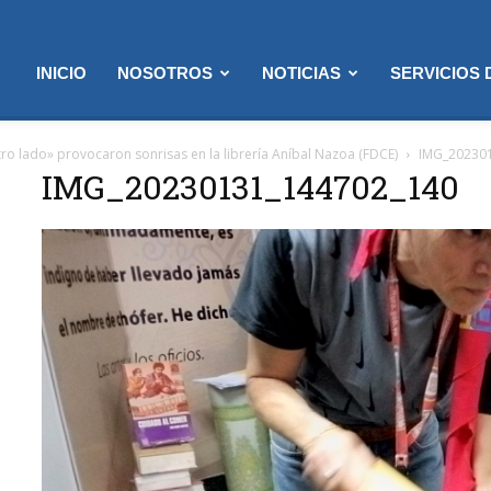
INICIO
NOSOTROS
NOTICIAS
SERVICIOS
ro lado» provocaron sonrisas en la librería Aníbal Nazoa (FDCE)
IMG_20230
IMG_20230131_144702_140