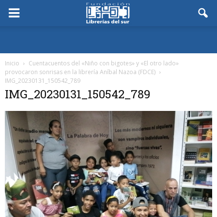
Inicio
Cuentacuentos del «Niño con bigotes» y «El otro lado»
provocaron sonrisas en la librería Aníbal Nazoa (FDCE)
IMG_20230131_150542_789
IMG_20230131_150542_789