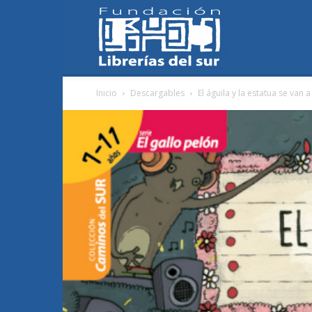
Fundación
Inicio
Descargables
El águila y la estatua se van 
Librerías
del
Sur