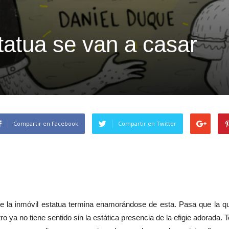
statua se van a casar
Compartir en Facebook
Compartir en Twitter
re la inmóvil estatua termina enamorándose de esta. Pasa que la q
tro ya no tiene sentido sin la estática presencia de la efigie adorada.