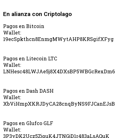
En alianza con Criptolago
Pagos en Bitcoin
Wallet:
19ecSpkthcn8EnmgMWytAHP8KRSgifXFyg
Pagos en Litecoin LTC
Wallet:
LNHesc48LWJAe5j8X4DXsBP5WBGcRexDm6
Pagos en Dash DASH
Wallet:
XbViHmpXKRJDyCA28cnqByNS9FJCanEJsB
Pagos en Glufco GLF
Wallet:
3P3yDK2Ucz5ZjquK4JTNGjD1r483aLsAQuK