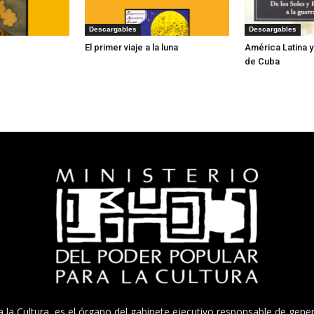
Descargables
Descargables
El primer viaje a la luna
América Latina 
de Cuba
a la Cultura, es el órgano del gabinete ejecutivo responsable de gener