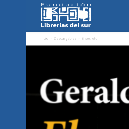
Fundación
Inicio
Descargables
El secreto
Librerías
del
Sur