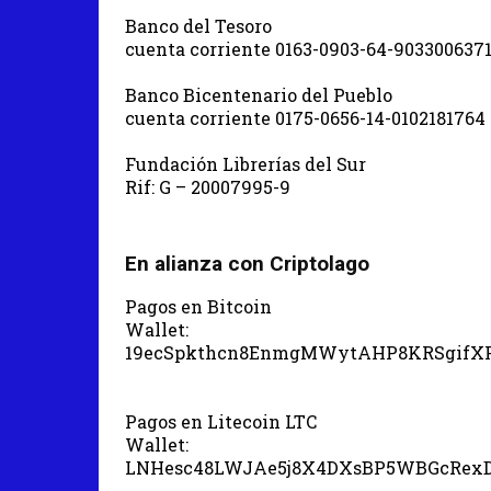
Banco del Tesoro
cuenta corriente 0163-0903-64-903300637
Banco Bicentenario del Pueblo
cuenta corriente 0175-0656-14-0102181764
Fundación Librerías del Sur
Rif: G – 20007995-9
En alianza con Criptolago
Pagos en Bitcoin
Wallet:
19ecSpkthcn8EnmgMWytAHP8KRSgifX
Pagos en Litecoin LTC
Wallet:
LNHesc48LWJAe5j8X4DXsBP5WBGcRex