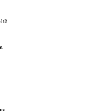
JsB
uK
as: