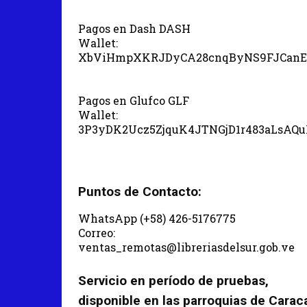
Pagos en Dash DASH
Wallet:
XbViHmpXKRJDyCA28cnqByNS9FJCanE
Pagos en Glufco GLF
Wallet:
3P3yDK2Ucz5ZjquK4JTNGjD1r483aLsAQ
Puntos de Contacto:
WhatsApp (+58) 426-5176775
Correo:
ventas_remotas@libreriasdelsur.gob.ve
Servicio en período de pruebas,
disponible en las parroquias de Carac