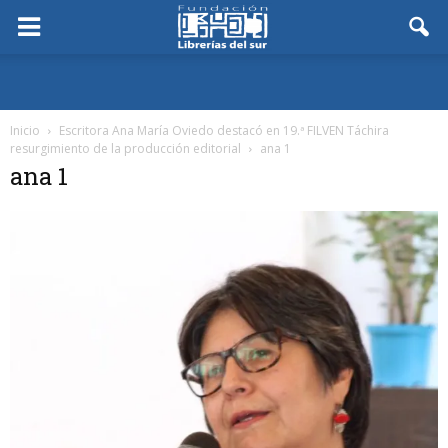
Inicio
Escritora Ana María Oviedo destacó en 19.ª FILVEN Táchira
resurgimiento de la producción editorial
ana 1
ana 1