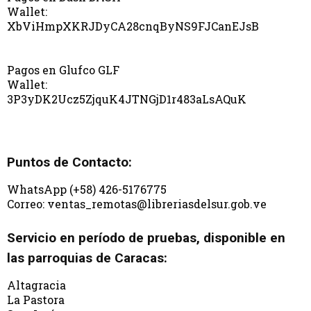
Wallet:
XbViHmpXKRJDyCA28cnqByNS9FJCanEJsB
Pagos en Glufco GLF
Wallet:
3P3yDK2Ucz5ZjquK4JTNGjD1r483aLsAQuK
Puntos de Contacto:
WhatsApp (+58) 426-5176775
Correo: ventas_remotas@libreriasdelsur.gob.ve
Servicio en período de pruebas, disponible en
las parroquias de Caracas:
Altagracia
La Pastora