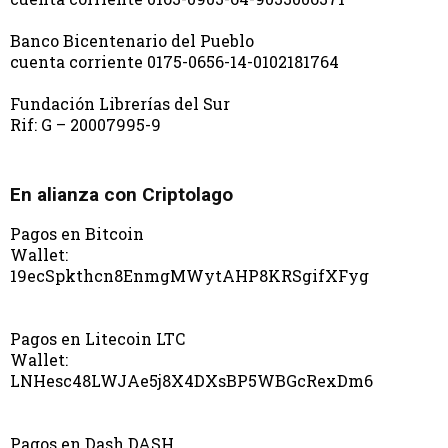
Banco Bicentenario del Pueblo
cuenta corriente 0175-0656-14-0102181764
Fundación Librerías del Sur
Rif: G – 20007995-9
En alianza con Criptolago
Pagos en Bitcoin
Wallet:
19ecSpkthcn8EnmgMWytAHP8KRSgifXFyg
Pagos en Litecoin LTC
Wallet:
LNHesc48LWJAe5j8X4DXsBP5WBGcRexDm6
Pagos en Dash DASH