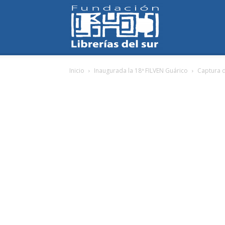
Fundación
Inicio
Inaugurada la 18ª FILVEN Guárico
Captura d
Librerías
del
Sur