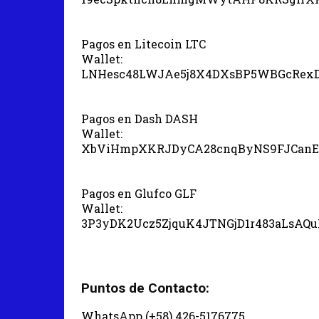
Pagos en Litecoin LTC
Wallet:
LNHesc48LWJAe5j8X4DXsBP5WBGcRex
Pagos en Dash DASH
Wallet:
XbViHmpXKRJDyCA28cnqByNS9FJCanE
Pagos en Glufco GLF
Wallet:
3P3yDK2Ucz5ZjquK4JTNGjD1r483aLsAQ
Puntos de Contacto:
WhatsApp (+58) 426-5176775