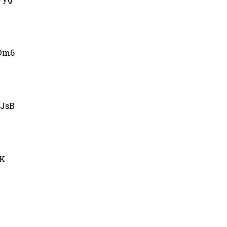
Dm6
JsB
uK