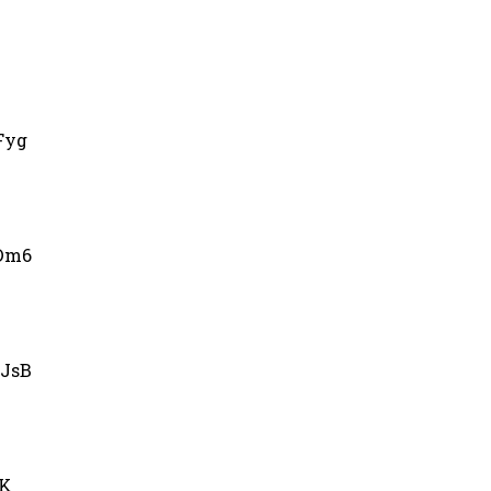
Fyg
Dm6
JsB
uK