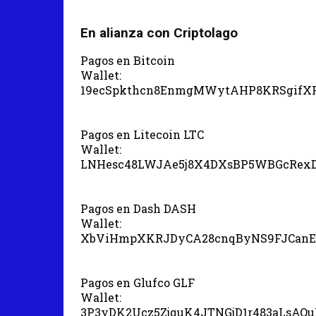
En alianza con Criptolago
Pagos en Bitcoin
Wallet:
19ecSpkthcn8EnmgMWytAHP8KRSgifX
Pagos en Litecoin LTC
Wallet:
LNHesc48LWJAe5j8X4DXsBP5WBGcRex
Pagos en Dash DASH
Wallet:
XbViHmpXKRJDyCA28cnqByNS9FJCanE
Pagos en Glufco GLF
Wallet:
3P3yDK2Ucz5ZjquK4JTNGjD1r483aLsAQ