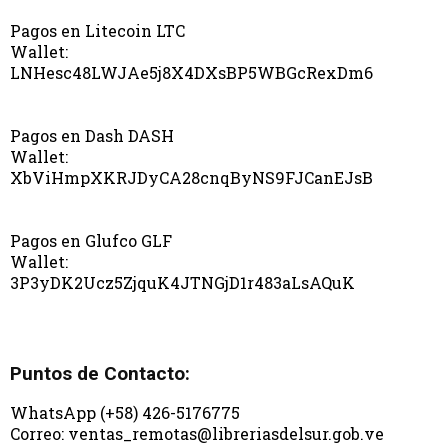
Pagos en Litecoin LTC
Wallet:
LNHesc48LWJAe5j8X4DXsBP5WBGcRexDm6
Pagos en Dash DASH
Wallet:
XbViHmpXKRJDyCA28cnqByNS9FJCanEJsB
Pagos en Glufco GLF
Wallet:
3P3yDK2Ucz5ZjquK4JTNGjD1r483aLsAQuK
Puntos de Contacto:
WhatsApp (+58) 426-5176775
Correo: ventas_remotas@libreriasdelsur.gob.ve