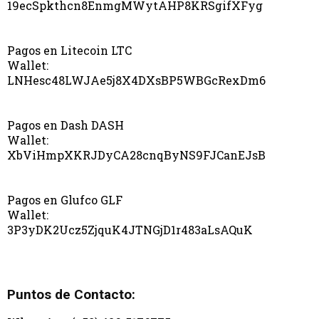
19ecSpkthcn8EnmgMWytAHP8KRSgifXFyg
Pagos en Litecoin LTC
Wallet:
LNHesc48LWJAe5j8X4DXsBP5WBGcRexDm6
Pagos en Dash DASH
Wallet:
XbViHmpXKRJDyCA28cnqByNS9FJCanEJsB
Pagos en Glufco GLF
Wallet:
3P3yDK2Ucz5ZjquK4JTNGjD1r483aLsAQuK
Puntos de Contacto: