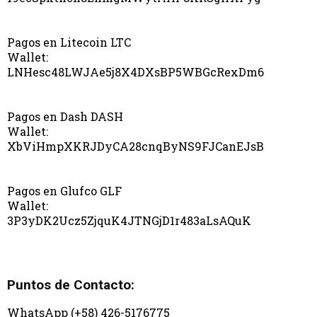
Pagos en Litecoin LTC
Wallet:
LNHesc48LWJAe5j8X4DXsBP5WBGcRexDm6
Pagos en Dash DASH
Wallet:
XbViHmpXKRJDyCA28cnqByNS9FJCanEJsB
Pagos en Glufco GLF
Wallet:
3P3yDK2Ucz5ZjquK4JTNGjD1r483aLsAQuK
Puntos de Contacto:
WhatsApp (+58) 426-5176775