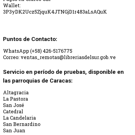
Wallet:
3P3yDK2Ucz5ZjquK4JTNGjD1r483aLsAQuK
Puntos de Contacto:
WhatsApp (+58) 426-5176775
Correo: ventas_remotas@libreriasdelsur.gob.ve
Servicio en período de pruebas, disponible en
las parroquias de Caracas:
Altagracia
La Pastora
San José
Catedral
La Candelaria
San Bernardino
San Juan