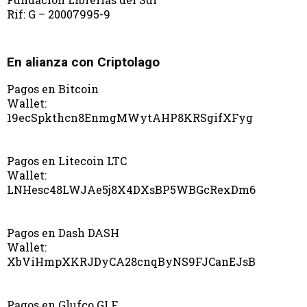
Rif: G – 20007995-9
En alianza con Criptolago
Pagos en Bitcoin
Wallet:
19ecSpkthcn8EnmgMWytAHP8KRSgifXFyg
Pagos en Litecoin LTC
Wallet:
LNHesc48LWJAe5j8X4DXsBP5WBGcRexDm6
Pagos en Dash DASH
Wallet:
XbViHmpXKRJDyCA28cnqByNS9FJCanEJsB
Pagos en Glufco GLF