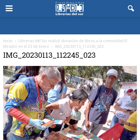
Inicio
Librerías del Sur realizó donación de libros a la comunidad El
Mirador en el 23 de Enero
IMG_20230113_112245_023
IMG_20230113_112245_023