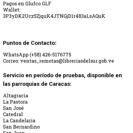
Pagos en Glufco GLF
Wallet:
3P3yDK2Ucz5ZjquK4JTNGjD1r483aLsAQuK
Puntos de Contacto:
WhatsApp (+58) 426-5176775
Correo: ventas_remotas@libreriasdelsur.gob.ve
Servicio en período de pruebas, disponible en
las parroquias de Caracas:
Altagracia
La Pastora
San José
Catedral
La Candelaria
San Bernardino
San Juan