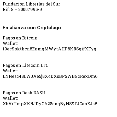
Fundación Librerías del Sur
Rif: G – 20007995-9
En alianza con Criptolago
Pagos en Bitcoin
Wallet:
19ecSpkthcn8EnmgMWytAHP8KRSgifXFyg
Pagos en Litecoin LTC
Wallet:
LNHesc48LWJAe5j8X4DXsBP5WBGcRexDm6
Pagos en Dash DASH
Wallet:
XbViHmpXKRJDyCA28cnqByNS9FJCanEJsB