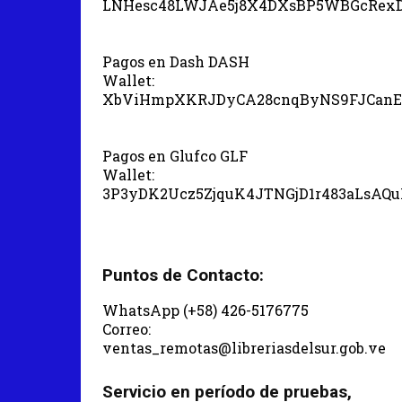
LNHesc48LWJAe5j8X4DXsBP5WBGcRex
Pagos en Dash DASH
Wallet:
XbViHmpXKRJDyCA28cnqByNS9FJCanE
Pagos en Glufco GLF
Wallet:
3P3yDK2Ucz5ZjquK4JTNGjD1r483aLsAQ
Puntos de Contacto:
WhatsApp (+58) 426-5176775
Correo:
ventas_remotas@libreriasdelsur.gob.ve
Servicio en período de pruebas,