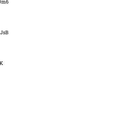
Dm6
JsB
uK